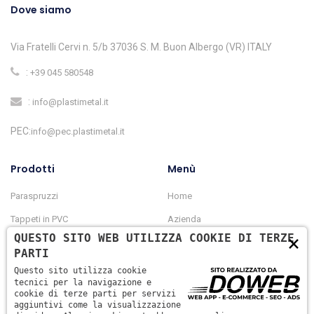
Dove siamo
Via Fratelli Cervi n. 5/b 37036 S. M. Buon Albergo (VR) ITALY
:
+39 045 580548
:
info@plastimetal.it
PEC:
info@pec.plastimetal.it
Prodotti
Menù
Paraspruzzi
Home
Tappeti in PVC
Azienda
×
QUESTO SITO WEB UTILIZZA COOKIE DI TERZE
Paracolpi in gomma
Prodotti
PARTI
Paracolpi in pvc
Contatti
Questo sito utilizza cookie
tecnici per la navigazione e
Griglie riparo fanale
cookie di terze parti per servizi
aggiuntivi come la visualizzazione
Fascette stringitubo